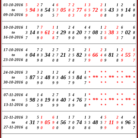
03-10-2016
5
2
7
4
6
7
2
1
3
2
1
1
2
6
94
54
05
77
72
43
14
to
5
3
8
5
7
8
2
6
5
0
5
3
9
8
09-10-2016
9
9
0
5
7
0
3
0
9
0
8
9
0
0
10-10-2016
1
7
7
1
1
2
4
4
4
1
2
2
6
6
14
61
29
20
08
38
02
to
3
8
9
2
4
8
8
7
7
2
5
3
7
8
16-10-2016
7
9
0
8
7
9
0
9
9
5
6
3
7
8
17-10-2016
4
7
2
2
7
2
5
2
1
2
3
1
2
1
04
34
21
82
66
81
55
to
8
8
3
2
7
2
5
3
6
4
6
2
4
7
23-10-2016
8
9
8
0
8
7
8
7
9
0
9
8
9
7
24-10-2016
3
3
2
1
2
4
4
1
*
*
*
*
*
*
87
48
46
84
**
**
**
to
5
5
2
8
3
5
5
6
*
*
*
*
*
*
30-10-2016
0
9
0
9
9
7
9
7
*
*
*
*
*
*
07-11-2016
4
1
4
2
7
5
4
1
*
*
*
*
*
*
98
19
40
76
**
**
**
to
5
2
8
8
8
7
4
7
*
*
*
*
*
*
13-11-2016
0
5
9
9
9
8
9
8
*
*
*
*
*
*
21-11-2016
3
5
1
6
1
1
7
1
3
4
5
2
4
4
31
05
56
74
48
11
96
to
4
7
9
9
4
7
0
5
5
5
7
9
6
5
27-11-2016
6
9
0
0
0
8
0
8
6
9
9
0
9
7