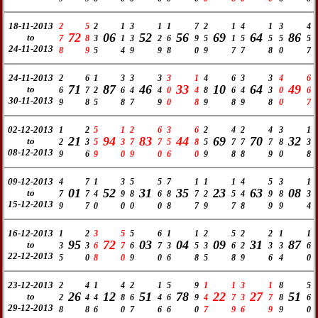
18-11-2013
2
5
2
1
3
1
1
7
2
1
4
1
3
4
72
06
52
56
69
64
86
to
7
8
3
1
3
2
6
9
5
1
5
5
5
5
24-11-2013
8
9
5
4
9
9
8
0
9
7
7
8
0
7
24-11-2013
2
6
1
3
3
3
3
1
4
6
3
3
4
6
71
87
46
33
10
64
49
to
6
7
2
6
4
4
0
4
8
6
4
3
0
6
30-11-2013
9
8
5
8
7
9
0
8
9
8
9
8
0
7
02-12-2013
1
2
5
1
2
6
3
6
2
4
2
4
3
1
21
94
83
44
69
70
32
to
2
3
5
3
7
7
5
8
5
7
7
7
8
3
08-12-2013
9
6
9
0
9
0
6
0
9
8
8
9
0
8
09-12-2013
4
7
1
3
5
5
7
1
1
1
4
5
3
1
01
52
31
35
23
63
08
to
7
7
4
9
8
6
8
7
2
5
4
9
8
3
15-12-2013
9
7
0
0
0
0
8
7
9
7
8
9
9
4
16-12-2013
1
2
3
5
5
6
1
1
2
5
2
2
1
1
95
72
03
04
09
31
87
to
3
3
6
7
6
7
3
5
3
6
2
3
3
6
22-12-2013
5
0
8
0
9
0
6
8
5
8
9
6
4
0
23-12-2013
2
4
1
4
2
1
5
9
1
1
3
1
8
5
26
12
51
78
22
27
51
to
2
4
4
8
6
4
6
9
4
7
3
7
8
6
29-12-2013
8
8
6
0
7
6
6
0
7
9
6
9
9
0