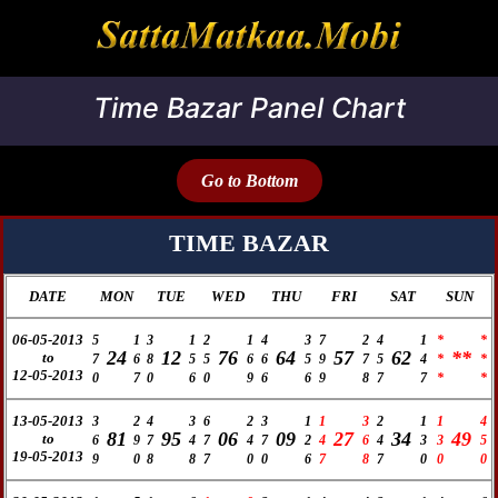
Time Bazar Panel Chart
Go to Bottom
TIME BAZAR
DATE
MON
TUE
WED
THU
FRI
SAT
SUN
06-05-2013
5
1
3
1
2
1
4
3
7
2
4
1
*
*
24
12
76
64
57
62
**
to
7
6
8
5
5
6
6
5
9
7
5
4
*
*
12-05-2013
0
7
0
6
0
9
6
6
9
8
7
7
*
*
13-05-2013
3
2
4
3
6
2
3
1
1
3
2
1
1
4
81
95
06
09
27
34
49
to
6
9
7
4
7
4
7
2
4
6
4
3
3
5
19-05-2013
9
0
8
8
7
0
0
6
7
8
7
0
0
0