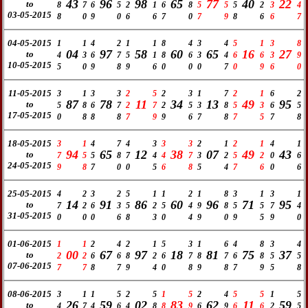
43
96
98
65
77
40
22
to
8
7
6
5
2
1
6
8
5
5
5
2
3
4
03-05-2015
8
0
9
0
6
6
7
0
7
9
8
6
6
7
04-05-2015
1
1
4
2
1
1
8
4
3
4
5
1
3
8
04
97
58
60
65
16
27
to
4
3
6
7
5
1
8
6
3
4
6
6
3
9
10-05-2015
5
0
9
8
9
6
0
0
0
7
0
9
6
0
11-05-2015
3
1
3
3
2
5
2
3
1
7
2
1
6
2
87
78
11
34
13
49
95
to
5
8
6
7
2
7
2
5
3
8
5
3
6
5
17-05-2015
0
8
8
8
7
9
9
6
7
8
7
5
7
8
18-05-2015
3
1
4
7
4
3
3
3
2
1
2
1
4
1
94
65
12
38
07
49
43
to
7
5
5
8
7
4
4
7
3
2
5
2
0
6
24-05-2015
9
8
7
0
0
5
6
8
5
4
7
6
0
6
25-05-2015
4
2
3
2
5
1
1
2
1
8
3
1
3
1
14
91
86
60
96
71
95
to
7
2
6
3
5
2
5
4
9
8
5
5
7
4
31-05-2015
0
0
0
6
8
3
0
4
9
0
9
5
9
0
01-06-2015
1
1
2
4
2
1
5
3
1
6
4
8
3
4
00
67
97
18
81
75
37
to
2
2
6
6
8
2
6
7
8
7
6
8
5
5
07-06-2015
7
7
8
7
9
4
0
8
9
8
7
9
5
8
08-06-2015
3
1
1
5
2
5
1
5
2
4
5
5
1
5
26
59
02
83
62
11
59
to
4
7
4
6
4
8
8
9
6
9
6
6
2
5