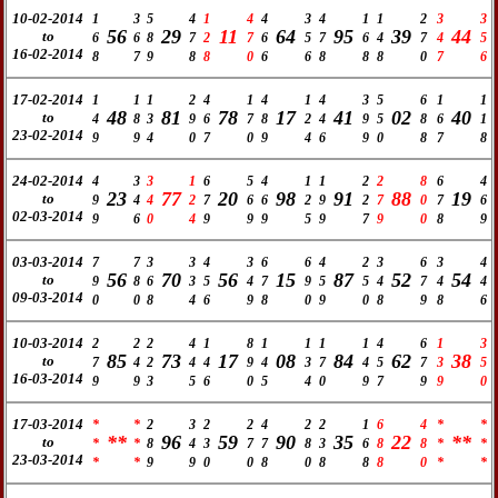
10-02-2014
1
3
5
4
1
4
4
3
4
1
1
2
3
3
56
29
11
64
95
39
44
to
6
6
8
7
2
7
6
5
7
6
4
7
4
5
16-02-2014
8
7
9
8
8
0
6
6
8
8
8
0
7
6
17-02-2014
1
1
1
2
4
1
4
1
4
3
5
6
1
1
48
81
78
17
41
02
40
to
4
8
3
9
6
7
8
2
4
9
5
8
6
1
23-02-2014
9
9
4
0
7
0
9
4
6
9
0
8
7
8
24-02-2014
4
3
3
1
6
5
4
1
1
2
2
8
6
4
23
77
20
98
91
88
19
to
9
4
4
2
7
6
6
2
9
2
7
0
7
6
02-03-2014
9
6
0
4
9
9
9
5
9
7
9
0
8
9
03-03-2014
7
7
3
3
4
3
6
6
4
2
3
6
3
4
56
70
56
15
87
52
54
to
9
8
6
3
5
4
7
9
5
5
4
7
4
4
09-03-2014
0
0
8
4
6
9
8
0
9
0
8
9
8
6
10-03-2014
2
2
2
4
1
8
1
1
1
1
4
6
1
3
85
73
17
08
84
62
38
to
7
4
2
4
4
9
4
3
7
4
5
7
3
5
16-03-2014
9
9
3
5
6
0
5
4
0
9
7
9
9
0
17-03-2014
*
*
2
3
2
2
4
2
2
1
6
4
*
*
**
96
59
90
35
22
**
to
*
*
8
4
3
7
7
8
3
6
8
8
*
*
23-03-2014
*
*
9
9
0
0
8
0
8
8
8
0
*
*