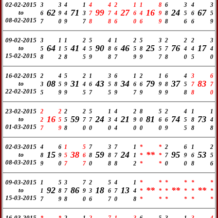
02-02-2015
3
3
4
1
4
4
2
1
1
8
6
3
4
3
62
71
99
27
16
24
67
to
6
9
4
3
7
7
4
6
4
9
8
5
6
5
08-02-2015
7
0
9
7
8
8
6
0
6
9
8
6
6
9
09-02-2015
3
1
1
2
5
4
1
2
5
3
2
2
2
3
64
41
90
46
25
76
17
to
5
1
5
4
5
8
6
5
8
5
7
4
4
4
15-02-2015
8
2
8
5
9
8
7
9
9
7
8
0
5
0
16-02-2015
2
4
5
2
1
3
6
1
2
1
6
4
3
6
08
31
43
34
79
37
83
to
3
5
9
4
6
5
8
6
6
9
8
5
7
7
22-02-2015
5
9
9
5
7
5
9
7
9
9
9
8
8
0
23-02-2015
2
2
2
2
5
1
4
2
8
5
2
4
1
1
16
59
24
21
81
74
73
to
2
5
5
7
7
3
4
9
0
6
6
5
8
4
01-03-2015
7
9
8
0
0
0
4
0
0
0
9
5
8
8
02-03-2015
4
6
1
5
7
3
7
1
*
*
2
6
1
2
15
38
59
24
**
95
53
to
8
9
5
6
8
8
7
1
*
*
7
9
6
5
08-03-2015
9
0
7
7
0
8
8
2
*
*
0
0
8
6
09-03-2015
1
5
3
7
2
5
4
1
*
*
*
*
*
*
92
86
18
13
**
**
**
to
1
8
7
9
3
6
7
4
*
*
*
*
*
*
15-03-2015
7
9
8
0
6
7
0
8
*
*
*
*
*
*
16-03-2015
*
*
2
1
2
7
1
3
6
5
3
1
3
4