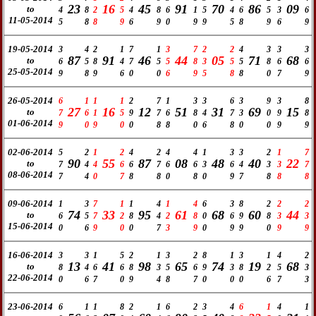
23
16
45
91
70
86
09
to
4
8
2
5
4
8
6
1
5
4
6
5
3
6
11-05-2014
5
8
8
9
6
9
0
9
9
5
8
9
6
9
19-05-2014
3
4
2
1
7
1
3
7
2
2
4
3
3
3
87
91
46
44
05
71
68
to
6
5
8
4
7
5
5
8
3
5
5
8
6
6
25-05-2014
9
8
9
6
0
0
6
9
5
8
8
0
7
9
26-05-2014
6
1
1
1
2
7
1
3
3
6
3
9
3
8
27
16
12
51
31
69
15
to
7
6
1
5
9
7
6
8
4
7
3
0
9
8
01-06-2014
9
0
9
0
0
8
8
0
6
8
0
0
9
9
02-06-2014
5
2
1
2
4
2
4
4
1
3
3
2
1
7
90
55
87
08
48
40
22
to
7
4
4
6
6
7
6
6
3
6
4
3
3
7
08-06-2014
7
4
0
7
8
8
0
8
0
9
7
8
8
8
09-06-2014
1
3
7
1
1
4
1
4
6
3
8
2
2
2
74
33
95
61
68
60
44
to
6
5
7
2
8
4
2
8
0
6
9
8
3
3
15-06-2014
0
6
9
0
0
7
3
9
0
9
9
0
9
9
16-06-2014
3
3
1
5
2
1
3
2
8
1
3
1
4
2
13
41
98
65
74
19
68
to
8
4
6
6
8
3
5
6
9
3
8
2
5
3
22-06-2014
0
6
7
0
9
4
8
7
0
0
0
6
7
3
23-06-2014
6
1
1
8
2
1
6
2
3
4
6
1
4
1