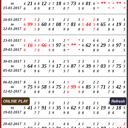
21
12
18
73
01
**
**
to
4
6
8
2
7
6
7
4
8
6
*
*
*
*
15-01-2017
6
0
9
8
7
0
7
5
0
9
*
*
*
*
16-01-2017
5
1
2
3
5
2
1
5
1
2
8
3
1
1
99
60
08
81
44
65
19
to
6
3
5
8
7
7
7
6
5
5
8
4
4
3
22-01-2017
8
5
9
9
8
9
0
0
8
7
0
8
6
5
23-01-2017
1
4
3
1
5
2
*
*
1
6
6
2
1
1
16
66
97
**
62
29
97
to
1
5
3
6
5
6
*
*
6
8
6
3
8
1
29-01-2017
9
7
0
9
9
9
*
*
9
8
0
4
0
5
30-01-2017
1
7
2
1
4
2
5
2
3
1
5
1
2
3
64
35
17
87
39
03
75
to
5
8
5
7
8
2
6
7
4
8
7
3
7
5
05-02-2017
0
9
6
7
9
3
7
8
6
0
8
9
8
7
06-02-2017
8
6
1
3
4
1
1
4
2
2
2
2
3
3
75
58
75
99
85
71
42
to
9
9
6
5
4
2
2
6
6
3
7
2
5
9
12-02-2017
0
0
8
0
9
2
6
9
0
0
8
7
6
0
13-02-2017
1
2
5
3
1
1
2
3
5
2
1
3
1
4
41
91
35
62
01
19
18
to
5
2
7
3
3
5
6
9
7
4
2
8
2
5
19-02-2017
8
7
7
5
9
9
8
0
8
5
8
8
8
9
20-02-2017
3
1
2
5
1
4
6
4
1
1
2
3
2
2