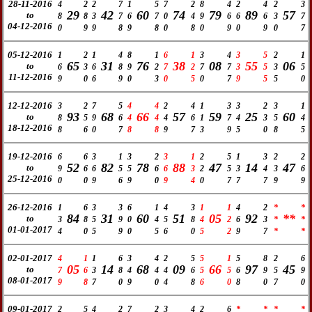
28-11-2016
4
2
2
7
1
5
7
2
8
4
2
4
2
3
29
42
60
74
79
89
57
to
8
8
3
7
6
7
0
4
9
6
6
6
3
7
04-12-2016
0
9
9
8
9
8
0
8
0
9
0
9
0
7
05-12-2016
1
2
1
4
8
1
6
1
3
4
3
5
2
1
65
31
76
38
08
55
06
to
6
3
6
8
9
2
7
2
7
7
3
5
3
5
11-12-2016
9
0
6
9
0
3
0
5
0
7
9
5
5
0
12-12-2016
3
2
7
5
4
4
2
4
1
3
3
2
3
1
93
68
66
57
59
25
60
to
8
5
9
6
4
4
4
6
1
7
4
3
5
4
18-12-2016
8
6
0
7
8
8
9
7
3
9
5
0
8
5
19-12-2016
6
6
3
1
3
2
3
1
2
5
1
3
2
2
52
82
78
88
47
14
47
to
9
6
6
5
5
6
6
3
2
5
3
4
3
6
25-12-2016
0
0
9
6
9
0
9
4
0
7
7
7
9
9
26-12-2016
1
6
3
3
6
1
4
3
1
1
4
2
*
*
84
31
60
51
05
92
**
to
3
8
5
9
0
4
5
8
4
2
6
3
*
*
01-01-2017
4
0
5
9
0
5
6
0
5
2
9
7
*
*
02-01-2017
4
1
1
6
3
4
2
5
5
1
5
8
2
6
05
14
68
09
66
97
45
to
7
6
3
8
4
4
4
6
5
5
6
9
5
9
08-01-2017
9
8
7
0
9
0
4
8
6
0
8
0
7
0
09-01-2017
2
5
4
2
7
2
3
4
2
6
*
*
*
*