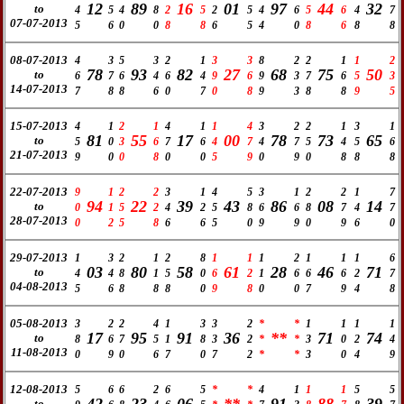
12
89
16
01
97
44
32
to
4
5
4
8
2
5
2
5
4
6
5
6
4
7
07-07-2013
5
6
0
0
8
8
6
5
4
0
8
6
8
8
08-07-2013
4
3
5
3
2
1
3
3
8
2
2
1
1
2
78
93
82
27
68
75
50
to
6
7
6
4
6
4
9
6
9
3
7
6
5
3
14-07-2013
7
8
8
6
0
7
0
8
9
3
8
8
9
5
15-07-2013
4
1
2
1
4
1
1
4
3
2
2
1
3
1
81
55
17
00
78
73
65
to
5
0
3
6
7
6
4
7
4
7
5
4
5
6
21-07-2013
9
0
0
8
0
0
5
9
0
9
0
8
8
8
22-07-2013
9
1
2
2
3
1
4
5
3
1
2
2
1
7
94
22
39
43
86
08
14
to
0
1
5
2
4
2
5
8
6
6
8
7
4
7
28-07-2013
0
2
5
8
6
6
5
0
9
9
0
9
6
0
29-07-2013
1
3
2
1
2
8
1
1
1
2
1
1
1
6
03
80
58
61
28
46
71
to
4
4
8
1
5
0
6
2
1
6
6
6
2
7
04-08-2013
5
6
8
8
8
0
9
8
0
0
7
9
4
8
05-08-2013
3
2
2
4
1
3
3
2
*
*
1
1
1
1
17
95
91
36
**
71
74
to
8
6
7
5
1
8
3
2
*
*
3
0
2
4
11-08-2013
0
9
0
6
7
0
7
2
*
*
3
0
4
9
12-08-2013
5
6
6
2
6
5
*
*
4
1
1
1
5
5
42
23
06
**
91
88
39
to