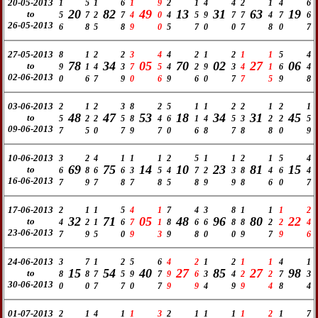
20-05-2013
1
5
1
6
1
9
2
1
4
4
2
1
4
6
20
82
49
13
31
63
19
to
5
7
2
7
4
0
4
5
9
7
7
4
7
6
26-05-2013
6
8
5
8
9
0
5
7
0
0
7
8
0
7
27-05-2013
8
1
2
2
3
4
4
2
1
2
1
1
5
4
78
34
05
70
02
27
06
to
9
1
4
3
7
5
4
2
9
3
4
1
6
4
02-06-2013
0
6
7
9
0
6
9
6
0
7
7
5
9
8
03-06-2013
2
1
2
3
8
2
5
1
1
2
2
1
2
1
48
47
53
18
34
31
45
to
5
2
2
5
8
4
6
1
4
5
3
2
2
5
09-06-2013
7
5
0
7
9
7
0
6
8
7
8
8
0
9
10-06-2013
3
2
4
1
1
1
2
5
1
1
2
1
5
4
69
75
14
10
23
81
15
to
6
8
6
6
3
5
4
7
2
3
8
4
6
4
16-06-2013
7
9
7
8
7
8
5
8
9
9
8
6
0
7
17-06-2013
2
1
1
5
4
1
7
4
3
8
1
1
1
2
32
71
05
48
96
80
22
to
4
2
1
6
7
1
8
6
6
8
8
2
2
4
23-06-2013
7
9
5
0
9
3
9
8
0
0
9
7
9
6
24-06-2013
3
7
1
2
5
6
4
2
1
2
1
1
4
1
15
54
40
27
85
27
98
to
8
8
7
5
9
7
9
6
3
4
2
2
7
3
30-06-2013
0
0
7
7
0
7
9
9
4
9
9
4
8
4
01-07-2013
2
1
4
1
1
3
2
1
1
1
1
2
1
7